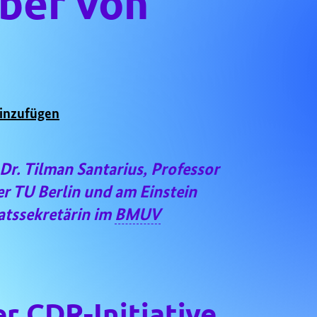
ber von
inzufügen
 Dr. Tilman Santarius, Professor
er TU Berlin und am Einstein
atssekretärin im
BMUV
r CDR-Initiative