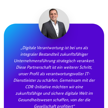
„Digitale Verantwortung ist bei uns als
integraler Bestandteil zukunftsfähiger
Unternehmensführung strategisch verankert.
Diese Partnerschaft ist ein weiterer Schritt,
unser Profil als verantwortungsvoller IT-
Dienstleister zu schärfen. Gemeinsam mit der
CDR-Initiative möchten wir eine
zukunftsfähige und sichere digitale Welt im
Gesundheitswesen schaffen, von der die
Gesellschaft profitiert“