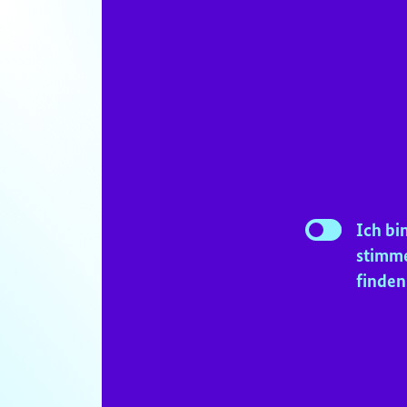
Consent Checkb
Ich bi
Checkbox
stimme
for
finden
YouTube-
Consent