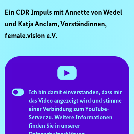
Ein CDR Impuls mit Annette von Wedel
und Katja Anclam, Vorständinnen,
female.vision e.V.
Consent Checkbox
Ich bin damit einverstanden, dass mir
Checkbox
das Video angezeigt wird und stimme
for
einer Verbindung zum YouTube-
YouTube-
Server zu. Weitere Informationen
Consent
finden Sie in unserer